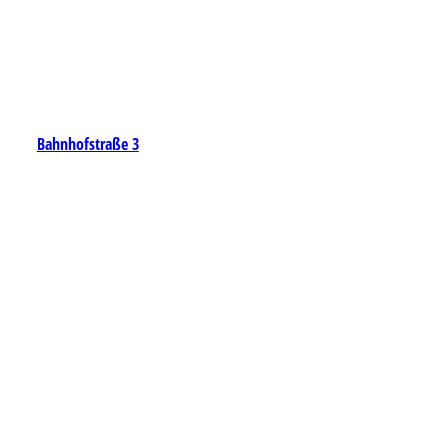
Bahnhofstraße 3
48143 Münster
Youtube